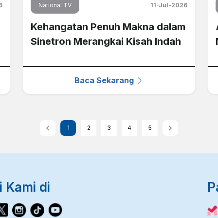
6
National TV
11-Jul-2026
Kehangatan Penuh Makna dalam
Sinetron Merangkai Kisah Indah
Baca Sekarang
1
2
3
4
5
i Kami di
P