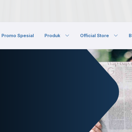
Promo Spesial
Produk
Official Store
B