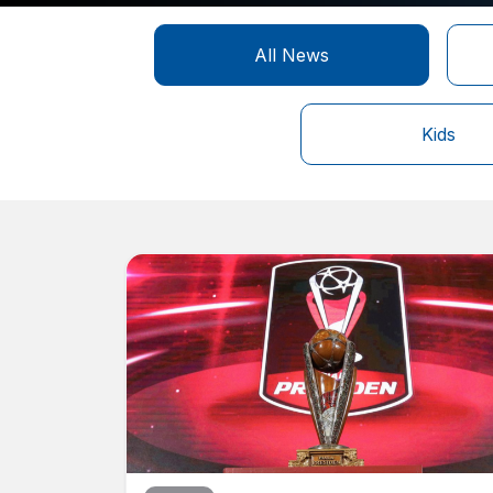
All News
Kids