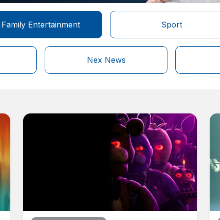
Family Entertainment
Sport
Nex News