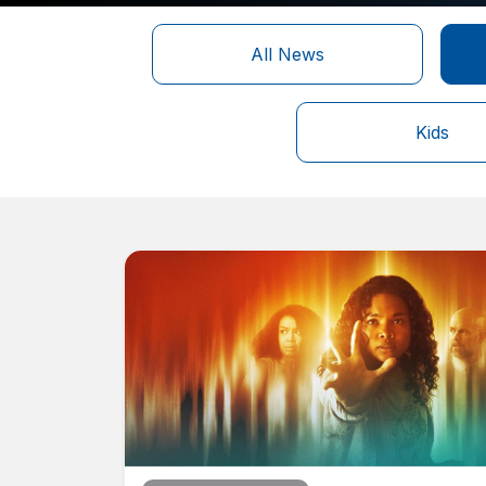
All News
Kids