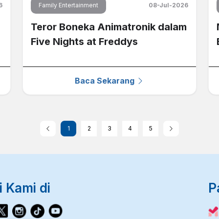
6
Family Entertainment
08-Jul-2026
Teror Boneka Animatronik dalam
Five Nights at Freddys
Baca Sekarang
1
2
3
4
5
i Kami di
P