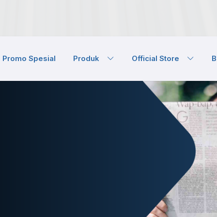
Promo Spesial
Produk
Official Store
B