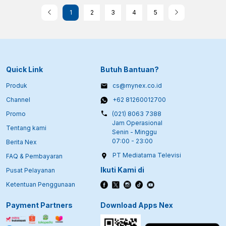
1
2
3
4
5
Quick Link
Butuh Bantuan?
Produk
cs@mynex.co.id
Channel
+62 81260012700
Promo
(021) 8063 7388
Jam Operasional
Tentang kami
Senin - Minggu
07:00 - 23:00
Berita Nex
PT Mediatama Televisi
FAQ & Pembayaran
Ikuti Kami di
Pusat Pelayanan
Ketentuan Penggunaan
Payment Partners
Download Apps Nex