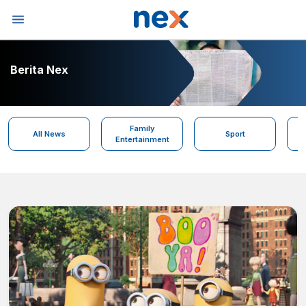
Berita Nex
Family
All News
Sport
Entertainment