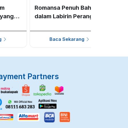
am
Romansa Penuh Bahaya
Pet
ayang
dalam Labirin Perang
Spo
Dunia Allied
kaw
g
Baca Sekarang
ayment Partners