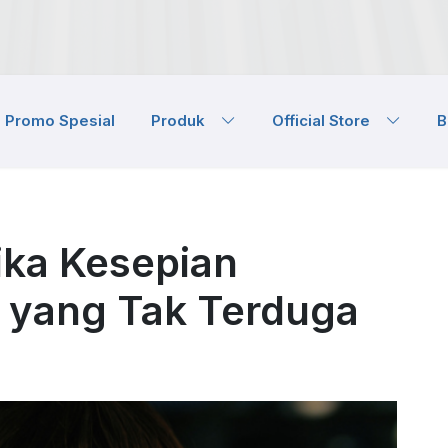
Promo Spesial
Produk
Official Store
B
ika Kesepian
yang Tak Terduga