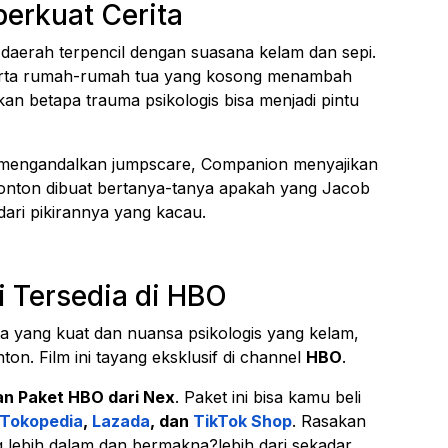
erkuat Cerita
i daerah terpencil dengan suasana kelam dan sepi.
erta rumah-rumah tua yang kosong menambah
tkan betapa trauma psikologis bisa menjadi pintu
 mengandalkan jumpscare,
Companion
menyajikan
onton dibuat bertanya-tanya apakah yang Jacob
dari pikirannya yang kacau.
 Tersedia di HBO
a yang kuat dan nuansa psikologis yang kelam,
nton. Film ini tayang eksklusif di channel
HBO
.
n Paket HBO dari Nex
. Paket ini bisa kamu beli
Tokopedia
,
Lazada
, dan
TikTok Shop
. Rasakan
 lebih dalam dan bermakna?lebih dari sekadar