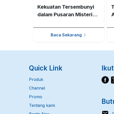
pektakuler
Kekuatan Tersembunyi
T
n Kawan-
dalam Pusaran Misteri
A
r Lebar
Gray Matter
N
rang
Baca Sekarang
Quick Link
Ikut
Produk
Channel
Promo
But
Tentang kami
cs
Berita Nex