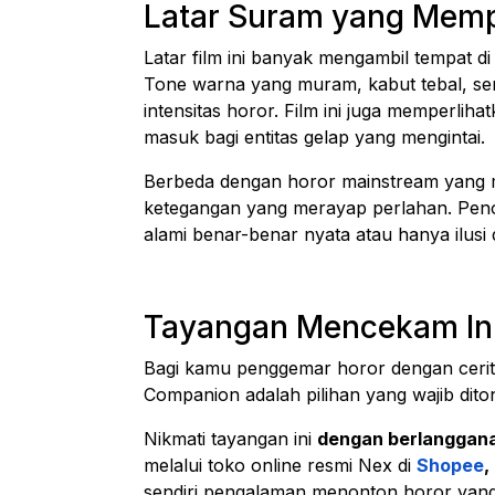
Latar Suram yang Memp
Latar film ini banyak mengambil tempat d
Tone warna yang muram, kabut tebal, s
intensitas horor. Film ini juga memperliha
masuk bagi entitas gelap yang mengintai.
Berbeda dengan horor mainstream yang
ketegangan yang merayap perlahan. Pen
alami benar-benar nyata atau hanya ilusi 
Tayangan Mencekam Ini
Bagi kamu penggemar horor dengan cerit
Companion
adalah pilihan yang wajib dito
Nikmati tayangan ini
dengan berlanggana
melalui toko online resmi Nex di
Shopee
,
sendiri pengalaman menonton horor yang