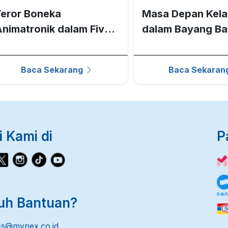
eror Boneka
Masa Depan Kel
nimatronik dalam Five
dalam Bayang B
ights at Freddys
Wifelike
Baca Sekarang
Baca Sekaran
i Kami di
P
uh Bantuan?
@mynex.co.id