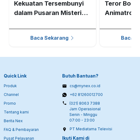
Kekuatan Tersembunyi
Teror Bone
dalam Pusaran Misteri
Animatroni
Gray Matter
Nights at F
Baca Sekarang
Baca S
Quick Link
Butuh Bantuan?
Produk
cs@mynex.co.id
Channel
+62 81260012700
Promo
(021) 8063 7388
Jam Operasional
Tentang kami
Senin - Minggu
07:00 - 23:00
Berita Nex
PT Mediatama Televisi
FAQ & Pembayaran
Ikuti Kami di
Pusat Pelayanan