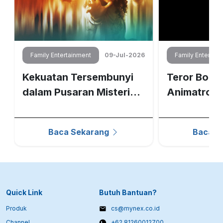
6
Family Entertainment
09-Jul-2026
Family Entertai
Kekuatan Tersembunyi
Teror Bone
dalam Pusaran Misteri
Animatroni
Gray Matter
Nights at F
Baca Sekarang
Baca S
Quick Link
Butuh Bantuan?
Produk
cs@mynex.co.id
Channel
+62 81260012700