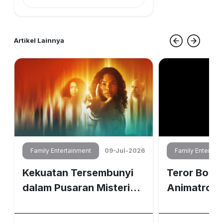
Artikel Lainnya
6
Family Entertainment
09-Jul-2026
Family Entertai
Kekuatan Tersembunyi
Teror Bone
dalam Pusaran Misteri
Animatroni
Gray Matter
Nights at F