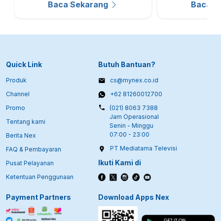
Baca Sekarang
Baca S
Quick Link
Butuh Bantuan?
Produk
cs@mynex.co.id
Channel
+62 81260012700
Promo
(021) 8063 7388
Jam Operasional
Tentang kami
Senin - Minggu
07:00 - 23:00
Berita Nex
PT Mediatama Televisi
FAQ & Pembayaran
Ikuti Kami di
Pusat Pelayanan
Ketentuan Penggunaan
Payment Partners
Download Apps Nex