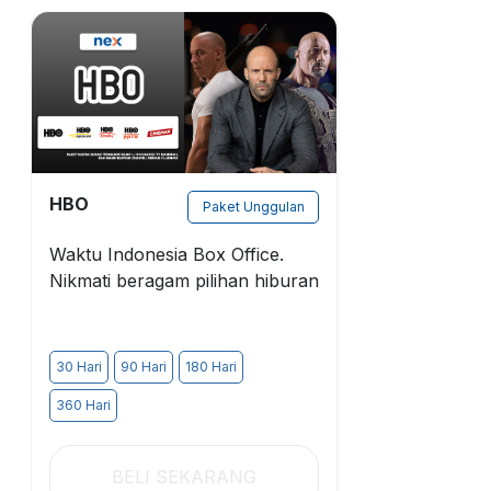
HBO
Paket Unggulan
Waktu Indonesia Box Office.
Nikmati beragam pilihan hiburan
30 Hari
90 Hari
180 Hari
360 Hari
BELI SEKARANG