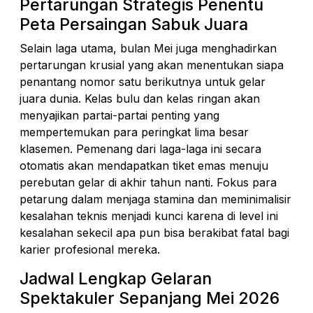
Pertarungan Strategis Penentu
Peta Persaingan Sabuk Juara
Selain laga utama, bulan Mei juga menghadirkan
pertarungan krusial yang akan menentukan siapa
penantang nomor satu berikutnya untuk gelar
juara dunia. Kelas bulu dan kelas ringan akan
menyajikan partai-partai penting yang
mempertemukan para peringkat lima besar
klasemen. Pemenang dari laga-laga ini secara
otomatis akan mendapatkan tiket emas menuju
perebutan gelar di akhir tahun nanti. Fokus para
petarung dalam menjaga stamina dan meminimalisir
kesalahan teknis menjadi kunci karena di level ini
kesalahan sekecil apa pun bisa berakibat fatal bagi
karier profesional mereka.
Jadwal Lengkap Gelaran
Spektakuler Sepanjang Mei 2026