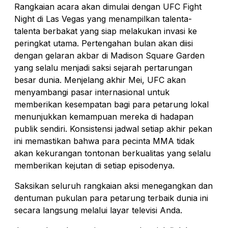
Rangkaian acara akan dimulai dengan UFC Fight
Night di Las Vegas yang menampilkan talenta-
talenta berbakat yang siap melakukan invasi ke
peringkat utama. Pertengahan bulan akan diisi
dengan gelaran akbar di Madison Square Garden
yang selalu menjadi saksi sejarah pertarungan
besar dunia. Menjelang akhir Mei, UFC akan
menyambangi pasar internasional untuk
memberikan kesempatan bagi para petarung lokal
menunjukkan kemampuan mereka di hadapan
publik sendiri. Konsistensi jadwal setiap akhir pekan
ini memastikan bahwa para pecinta MMA tidak
akan kekurangan tontonan berkualitas yang selalu
memberikan kejutan di setiap episodenya.
Saksikan seluruh rangkaian aksi menegangkan dan
dentuman pukulan para petarung terbaik dunia ini
secara langsung melalui layar televisi Anda.