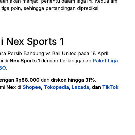
atih akan menjadi penentu dalam laga ini. Kedua tim
tiga poin, sehingga pertandingan diprediksi
i Nex Sports 1
ra Persib Bandung vs Bali United pada 18 April
ni di
Nex Sports 1
dengan berlangganan
Paket Liga
HBO
.
dengan Rp88.000
dan
diskon hingga 31%
.
smi
Nex
di
Shopee
,
Tokopedia
,
Lazada
, dan
TikTok