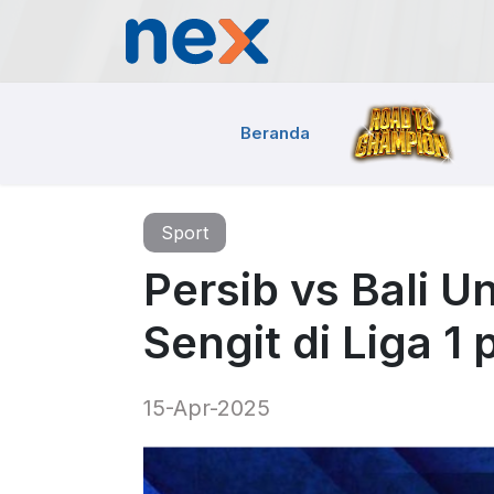
Beranda
Sport
Persib vs Bali U
Sengit di Liga 1 
15-Apr-2025