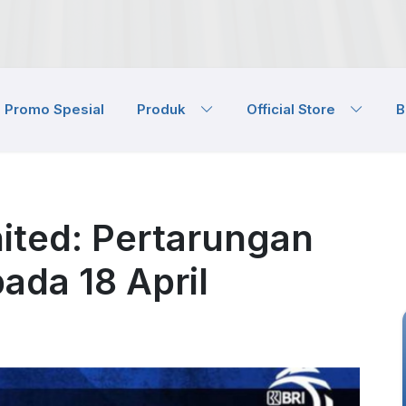
Promo Spesial
Produk
Official Store
B
nited: Pertarungan
pada 18 April