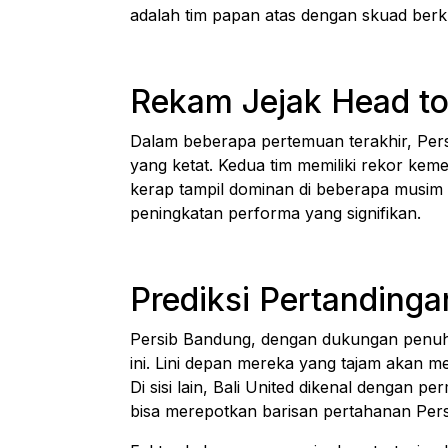
adalah tim papan atas dengan skuad berku
Rekam Jejak Head t
Dalam beberapa pertemuan terakhir, Persi
yang ketat. Kedua tim memiliki rekor ke
kerap tampil dominan di beberapa musim 
peningkatan performa yang signifikan.
Prediksi Pertandinga
Persib Bandung, dengan dukungan penuh da
ini. Lini depan mereka yang tajam akan m
Di sisi lain, Bali United dikenal dengan 
bisa merepotkan barisan pertahanan Pers