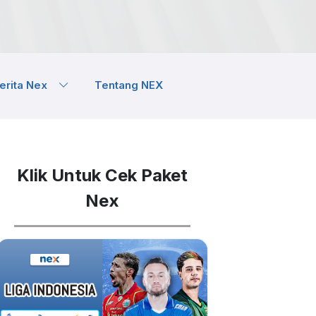
erita Nex
Tentang NEX
Klik Untuk Cek Paket
Nex