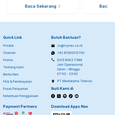
Piala Presiden 2026 di
Nex
Baca Sekarang
Baca S
Nex
Quick Link
Butuh Bantuan?
Produk
cs@mynex.co.id
Channel
+62 81260012700
Promo
(021) 8063 7388
Jam Operasional
Tentang kami
Senin - Minggu
07:00 - 23:00
Berita Nex
PT Mediatama Televisi
FAQ & Pembayaran
Ikuti Kami di
Pusat Pelayanan
Ketentuan Penggunaan
Payment Partners
Download Apps Nex