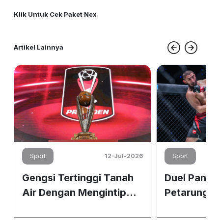
Klik Untuk Cek Paket Nex
Artikel Lainnya
6
Sport
12-Jul-2026
Sport
Gengsi Tertinggi Tanah
Duel Panas
Air Dengan Mengintip
Petarung D
Ketatnya Persaingan
ONE Sepanja